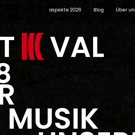
aspekte 2026
Blog
Über un
T
VAL
8
R
MUSIK