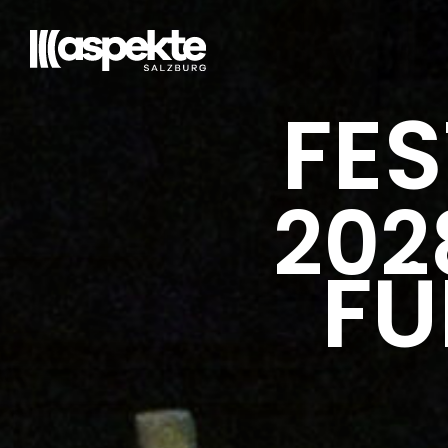
FES
202
FÜ