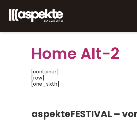
Home Alt-2
[container]
[row]
[one_sixth]
aspekteFESTIVAL – von