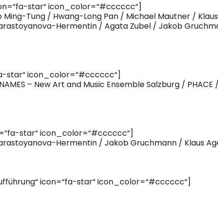
con=“fa-star“ icon_color=“#cccccc“]
o Ming-Tung / Hwang-Long Pan / Michael Mautner / Klaus 
a Karastoyanova-Hermentin / Agata Zubel / Jakob Gruchm
fa-star“ icon_color=“#cccccc“]
NAMES – New Art and Music Ensemble Salzburg / PHACE 
n=“fa-star“ icon_color=“#cccccc“]
a Karastoyanova-Hermentin / Jakob Gruchmann / Klaus Age
aufführung“ icon=“fa-star“ icon_color=“#cccccc“]