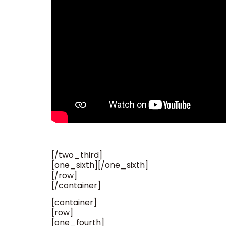
[/two_third]
[one_sixth][/one_sixth]
[/row]
[/container]
[container]
[row]
[one_fourth]