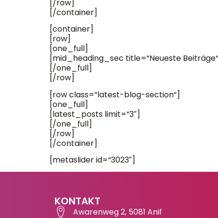
[/row]
[/container]
[container]
[row]
[one_full]
[mid_heading_sec title=“Neueste Beiträg
[/one_full]
[/row]
[row class=“latest-blog-section“]
[one_full]
[latest_posts limit=“3″]
[/one_full]
[/row]
[/container]
[metaslider id=“3023″]
KONTAKT
Awarenweg 2, 5081 Anif