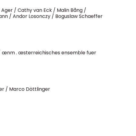
Ager / Cathy van Eck / Malin Bång /
ann / Andor Losonczy / Boguslaw Schaeffer
/ œnm . œsterreichisches ensemble fuer
r / Marco Döttlinger