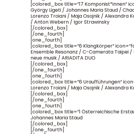
[colored_box title=“17 Komponist*innen“ i
György Ligeti / Johannes Maria Staud / Cha
Lorenzo Troiani / Maja Osojnik / Alexandr
/ Anton Webern / Igor Strawinsky
[/colored_box]
[/one_fourth]
[one_fourth]
[colored_box title=“6 Klangkörper“ icon=“
Ensemble Resonanz / C-Camerata Taipei / 
neue musik / ARIADITA DUO
[/colored_box]
[/one_fourth]
[one_fourth]
[colored_box title=“6 Uraufführungen“ ico
Lorenzo Troiani / Maja Osojnik / Alexandr
[/colored_box]
[/one_fourth]
[one_fourth]
[colored_box title=“1 Österreichische Erst
Johannes Maria Staud
[/colored_box]
[/one_fourth]