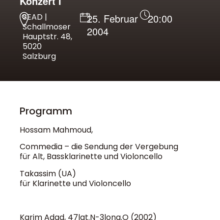
Konzert I
SEAD |
25. Februar
20:00
Schallmoser
2004
Hauptstr. 48,
5020
Salzburg
Programm
Hossam Mahmoud,
Commedia – die Sendung der Vergebung
für Alt, Bassklarinette und Violoncello
Takassim (UA)
für Klarinette und Violoncello
Karim Adad, 47lat.N-3long.O (2002)