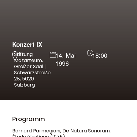
Konzert IX
Stiftung
14. Mai
18:00
Mozarteum,
1996
Großer Saal |
Schwarzstraße
28, 5020
Salzburg
Programm
Bernard Parmegiani, De Natura Sonorum:
Étude élastique (1975)