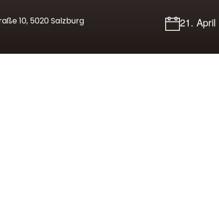
aße 10, 5020 Salzburg
21. April
ott (1992, UA)