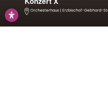
Konzert X
Orchesterhaus | Erzbischof-Gebhard-Str
Programm
Tolib Schachidi, Stück für Streichtrio und Fag
Herbert Grassl, Rundspiel (1993)
für Bassflöte und 4 Kanal-Tonband
Bruno Strobl, Trio Expan (1981)
Mitwirkende