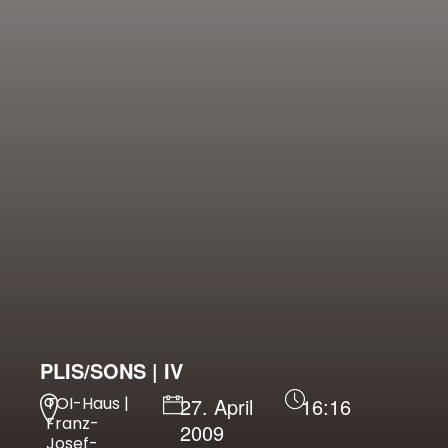
PLIS/SONS | IV
TOI-Haus |
27. April
16:16
Franz-
2009
Josef-