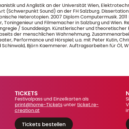
nistik und Anglistik an der Universität Wien, Elektrote
ia Art (Schwerpunkt Sound) an der FH Salzburg. Dissertati
nische Heterotopien. 2007 Diplom Computermusik. 2011 Di
er, Toningenieur und Filmemacher in Salzburg und Wien. Re
angregie / Sounddesign. Künstlerischer und theoretische
abseits der menschlichen Wahrnehmung. Zusammenarbeit 
ater, Performance und Hörspiel; u.a. mit Peter Kutin, Chri
 Schinwald, Björn Kaemmerer. Auftragsarbeiten für Ö1, 
TICKETS
Festivalpass und Einzelkarten als
S
print@home-Tickets
unter
ticket.re-
V
creation.at
i
Tickets bestellen