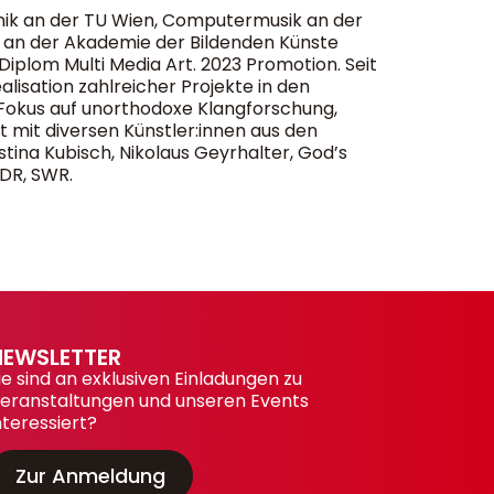
chnik an der TU Wien, Computermusik an der
on an der Akademie der Bildenden Künste
plom Multi Media Art. 2023 Promotion. Seit
alisation zahlreicher Projekte in den
r Fokus auf unorthodoxe Klangforschung,
mit diversen Künstler:innen aus den
stina Kubisch, Nikolaus Geyrhalter, God’s
WDR, SWR.
NEWSLETTER
ie sind an exklusiven Einladungen zu
eranstaltungen und unseren Events
nteressiert?
Zur Anmeldung
NEWSLETTER