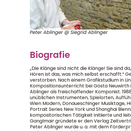
Peter Ablinger @ Siegrid Ablinger
Biografie
„Die Klänge sind nicht die Klänge! Sie sind 
Hören ist das, was mich selbst erschafft.“ 
verstorben. Nach einem Grafikstudium in Li
Kompositionsunterricht bei Gösta Neuwirth i
Ablinger als freischaffender Komponist. 19
unüblichen Instrumenten, Spielorten, Auffü
Wien Modern, Donaueschinger Musiktage, HCM
Portrait Series New York und Shanghai Bien
kompositorischen Tätigkeit initiierte und l
Ganglmair gründete er den Verlag Zeitvertrie
Peter Ablinger wurde u. a. mit dem Förderpr