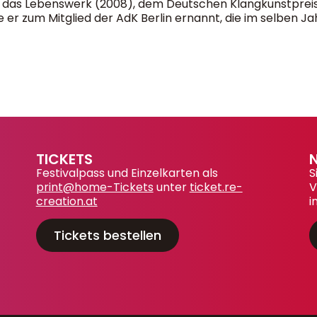
 das Lebenswerk (2008), dem Deutschen Klangkunstpreis
 er zum Mitglied der AdK Berlin ernannt, die im selben J
TICKETS
Festivalpass und Einzelkarten als
S
print@home-Tickets
unter
ticket.re-
V
creation.at
i
Tickets bestellen