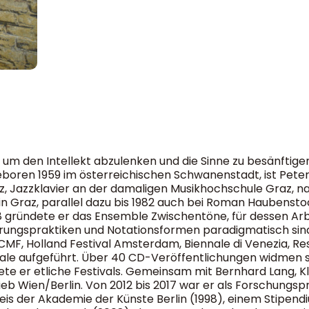
da, um den Intellekt abzulenken und die Sinne zu besänftige
Geboren 1959 im österreichischen Schwanenstadt, ist Peter
nz, Jazzklavier an der damaligen Musikhochschule Graz, n
n Graz, parallel dazu bis 1982 auch bei Roman Haubenstoc
88 gründete er das Ensemble Zwischentöne, für dessen Ar
hrungspraktiken und Notationsformen paradigmatisch sind
F, Holland Festival Amsterdam, Biennale di Venezia, Res
nale aufgeführt. Über 40 CD-Veröffentlichungen widmen 
eitete er etliche Festivals. Gemeinsam mit Bernhard Lang,
b Wien/Berlin. Von 2012 bis 2017 war er als Forschungspro
eis der Akademie der Künste Berlin (1998), einem Stipendi