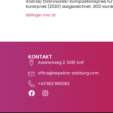
Andrzej-Dobrowolski-Kompositionspreis für
Kunstpreis (2020) ausgezeichnet. 2012 wurde
ablinger.mur.at
KONTAKT
Awarenweg 2, 5081 Anif
office@aspekte-salzburg.com
+43 662 890083