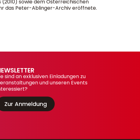
 (2010) sowie dem Österreichischen
ahr das Peter-Ablinger-Archiv eröffnete.
NEWSLETTER
ie sind an exklusiven Einladungen zu
eranstaltungen und unseren Events
nteressiert?
Zur Anmeldung
NEWSLETTER
Keine Events mehr
verpassen